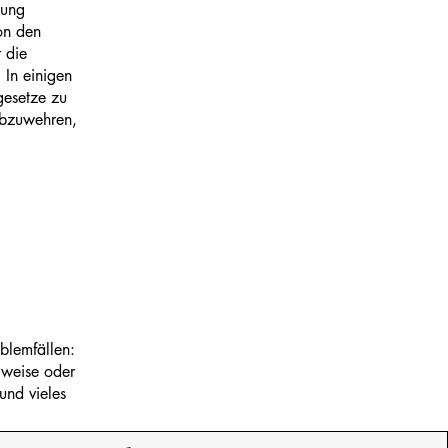
tung
on den
r die
 In einigen
gesetze zu
abzuwehren,
blemfällen:
ilweise oder
und vieles