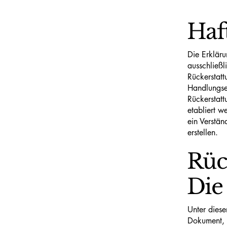
Haf
Die Erkläru
ausschließl
Rückerstatt
Handlungsem
Rückerstat
etabliert 
ein Verstän
erstellen.
Rüc
Die
Unter diese
Dokument, 