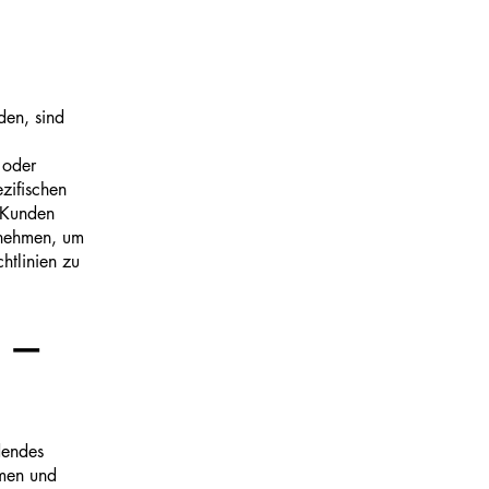
den, sind
g oder
zifischen
n Kunden
 nehmen, um
htlinien zu
 –
dendes
hmen und