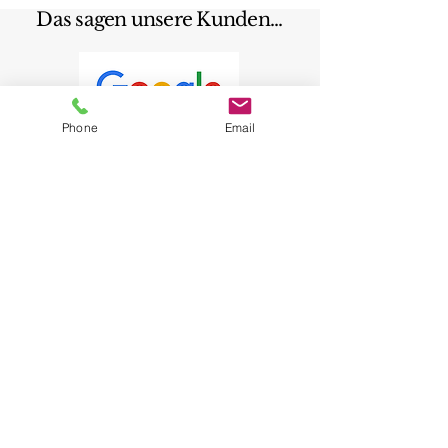
Das sagen unsere Kunden...
Phone
Email
Rezension schreiben
Oberdorfstrasse 4, 8953 Dietikon
+41 76´576´14´65
Termine sind nur auf Voranmeldung
möglich. Rufen Sie mich an, auch
kurzfristige Termine verfügbar.
fotopascali@gmail.com